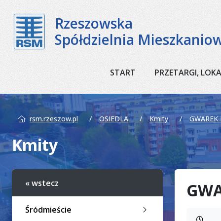
Rzeszowska
Spółdzielnia Mieszkanio
START
PRZETARGI, LOK
rsm.rzeszow.pl
OSIEDLA
Kmity
GWAREK 
Kmity
« wstecz
GWA
Śródmieście