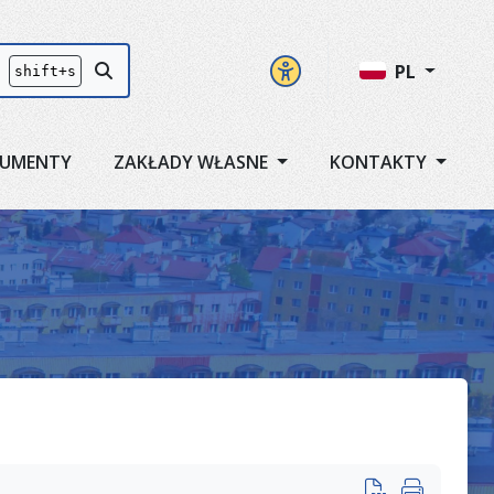
Panel ustawień
Przycisk szukaj
PL
shift+s
UMENTY
ZAKŁADY WŁASNE
KONTAKTY