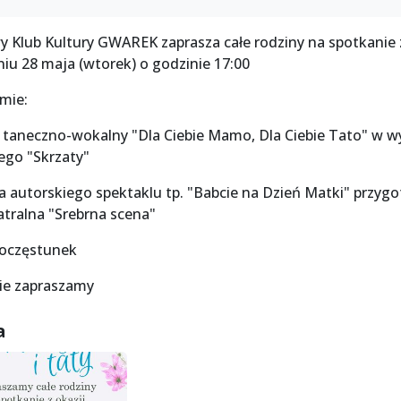
y Klub Kultury GWAREK zaprasza całe rodziny na spotkanie 
iu 28 maja (wtorek) o godzinie 17:00
mie:
 taneczno-wokalny "Dla Ciebie Mamo, Dla Ciebie Tato" w w
go "Skrzaty"
ra autorskiego spektaklu tp. "Babcie na Dzień Matki" przy
atralna "Srebrna scena"
 poczęstunek
ie zapraszamy
a