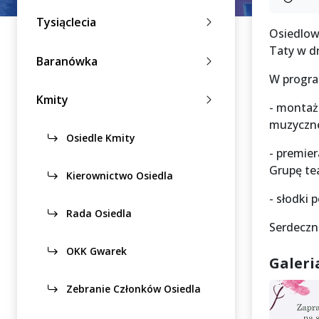
Tysiąclecia
Osiedlow
Taty w dn
Baranówka
W progra
Kmity
- montaż
muzyczne
Osiedle Kmity
- premie
Grupę te
Kierownictwo Osiedla
- słodki
Rada Osiedla
Serdeczn
OKK Gwarek
Galeri
Zebranie Członków Osiedla