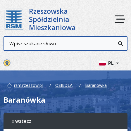
Rzeszowska
Ot
Spółdzielnia
Mieszkaniowa
Wyszukiwarka
Przyc
Panel ustawień witryny
PL
rsm.rzeszow.pl
OSIEDLA
Baranówka
Baranówka
« wstecz