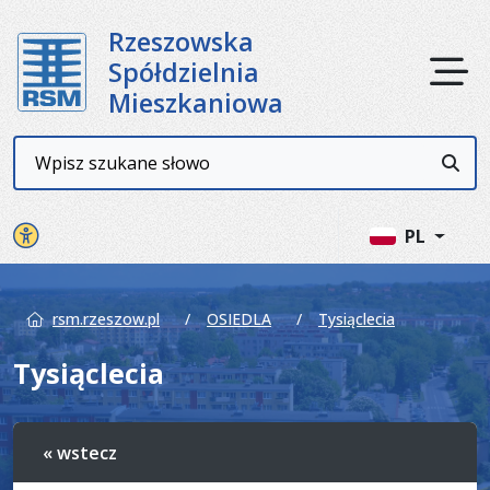
Rzeszowska
Ot
Spółdzielnia
Mieszkaniowa
Wyszukiwarka
Przyc
Panel ustawień witryny
PL
rsm.rzeszow.pl
OSIEDLA
Tysiąclecia
Tysiąclecia
« wstecz