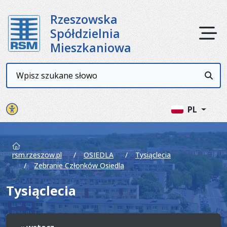
Rzeszowska
Ot
Spółdzielnia
Mieszkaniowa
Wyszukiwarka
Przyc
Panel ustawień witryny
PL
rsm.rzeszow.pl
OSIEDLA
Tysiąclecia
Zebranie Członków Osiedla
Tysiąclecia