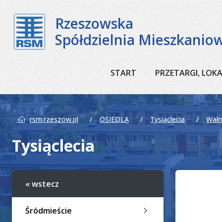
Rzeszowska
Spółdzielnia Mieszkanio
START
PRZETARGI, LOK
rsm.rzeszow.pl
OSIEDLA
Tysiąclecia
Waln
Tysiąclecia
« wstecz
Śródmieście