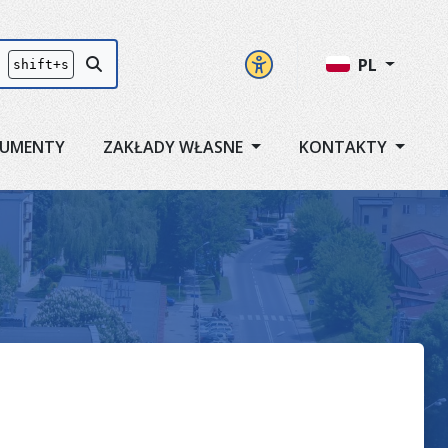
Panel ustawień
Przycisk szukaj
PL
shift+s
UMENTY
ZAKŁADY WŁASNE
KONTAKTY