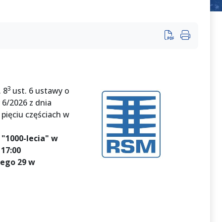
3
 8
ust. 6 ustawy o
 6/2026 z dnia
pięciu częściach w
 "1000-lecia" w
 17:00
iego 29 w