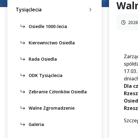
Wal
Tysiąclecia
2026
Osiedle 1000-lecia
Kierownictwo Osiedla
Zarzą
Rada Osiedla
spółd
17.03
ODK Tysiąclecia
dniach
Dla c
Zebranie Członków Osiedla
Rzesz
Osied
Rzes
Walne Zgromadzenie
Szcze
Galeria