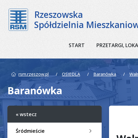
Rzeszowska
Spółdzielnia Mieszkanio
START
PRZETARGI, LOK
rsm.rzeszow.pl
OSIEDLA
Baranówka
Wal
Baranówka
« wstecz
Śródmieście