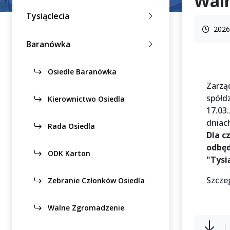
Wal
Tysiąclecia
2026
Baranówka
Osiedle Baranówka
Zarzą
spółd
Kierownictwo Osiedla
17.03
dniach
Rada Osiedla
Dla c
odbęd
ODK Karton
"Tysi
Szcze
Zebranie Członków Osiedla
Walne Zgromadzenie