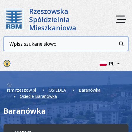
Rzeszowska
Ot
Spółdzielnia
Mieszkaniowa
Wyszukiwarka
Przyc
Panel ustawień witryny
PL
rsm.rzeszow.pl
OSIEDLA
Baranówka
Osiedle Baranówka
Baranówka