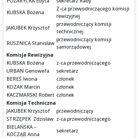
POŻARYCKA Edyta
sekretarz Rady
Z-ca przewodniczącego komisji
KUBSKA Bożena
rewizyjnej
przewodniczący komisji
JAKUBEK Krzysztof
technicznej
przewodniczący komisji
RUSZNICA Stanisław
samorządowej
Komisja Rewizyjna
KUBSKA Bożena
z-ca przewodniczącego
URBAN Genowefa
sekretarz
BEREŚ Iwona
członek
KOZAK Marcin
członek
KACZMARSKI Robert
członek
Komisja Techniczna
JAKUBEK Krzysztof
przewodniczący
STRZĘPEK Zdzisław
z-ca przewodniczącego
BIELAŃSKA –
sekretarz
KOCZĄB Anna