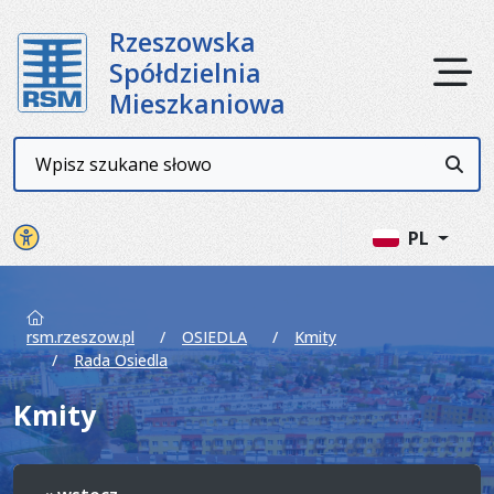
Rzeszowska
Ot
Spółdzielnia
Mieszkaniowa
Wyszukiwarka
Przyc
Panel ustawień witryny
PL
rsm.rzeszow.pl
OSIEDLA
Kmity
Rada Osiedla
Kmity