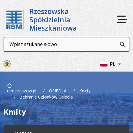
Rzeszowska
Ot
Spółdzielnia
Mieszkaniowa
Wyszukiwarka
Przyc
Panel ustawień witryny
PL
rsm.rzeszow.pl
OSIEDLA
Kmity
Zebranie Członków Osiedla
Kmity