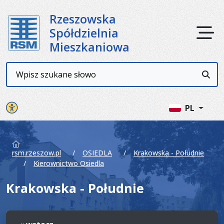
Rzeszowska
Ot
Spółdzielnia
Mieszkaniowa
Wyszukiwarka
Przyc
Panel ustawień witryny
PL
rsm.rzeszow.pl
OSIEDLA
Krakowska - Południe
Kierownictwo Osiedla
Krakowska - Południe