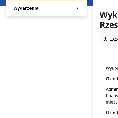
Wydarzenia
Wyko
Rzes
2025
Wykor
Osied
Admin
finan
miesz
Osied