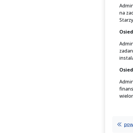
Admin
na za
Starz
Osied
Admin
zadan
insta
Osied
Admin
finan
wielo
pow