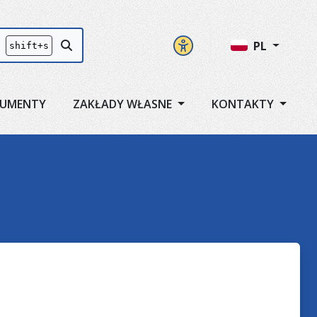
Panel ustawień
Przycisk szukaj
PL
shift+s
UMENTY
ZAKŁADY WŁASNE
KONTAKTY