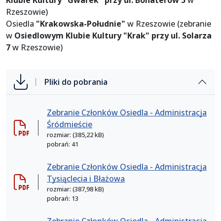
Klubie Kultury "Gwarek" przy ul. Bohaterów 5
w
Rzeszowie)
Osiedla
"Krakowska-Południe"
w Rzeszowie (zebranie
w
Osiedlowym Klubie Kultury "Krak" przy ul. Solarza
7
w Rzeszowie)
Pliki do pobrania
Zebranie Członków Osiedla - Administracja
Śródmieście
rozmiar: (385,22 kB)
pobrań: 41
Zebranie Członków Osiedla - Administracja
Tysiąclecia i Błażowa
rozmiar: (387,98 kB)
pobrań: 13